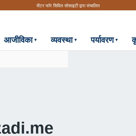
सेंटर फॉर सिविल सोसाइटी द्वारा संचालित
आजीविका
व्यवस्था
पर्यावरण
क
)
adi.me