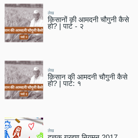
लेख
किसानों की आमदनी चौगुनी कैसे
हो? | पार्ट - २
लेख
किसान की आमदनी चौगुनी कैसे
हो? | पार्ट: १
लेख
दत्तक ग्रहण नियमन 2017